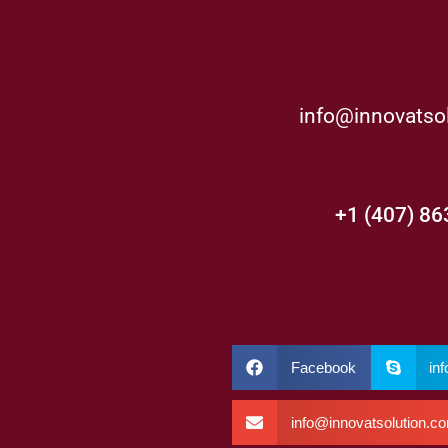
info@innovatso
+1 (407) 8
Facebook
in
info@innovatsolution.c