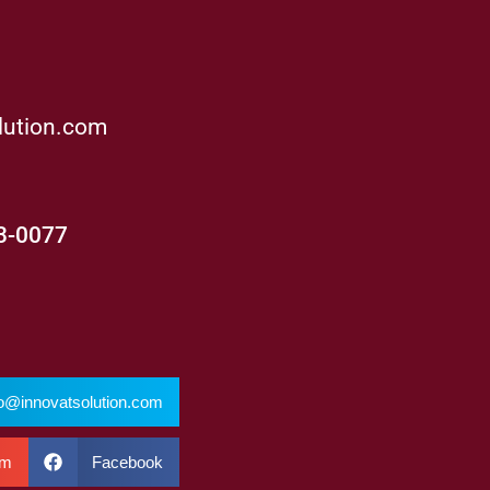
lution.com
63-0077
fo@innovatsolution.com
om
Facebook